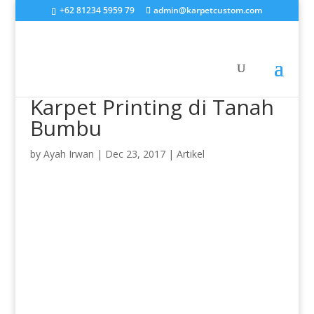
+62 81234 5959 79
admin@karpetcustom.com
Karpet Printing di Tanah
Bumbu
by
Ayah Irwan
|
Dec 23, 2017
|
Artikel