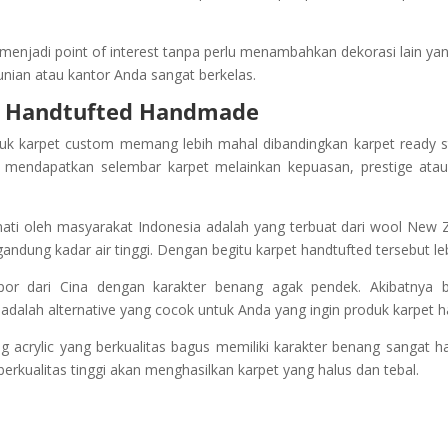
menjadi point of interest tanpa perlu menambahkan dekorasi lain yang 
unian atau kantor Anda sangat berkelas.
t Handtufted Handmade
uk karpet custom memang lebih mahal dibandingkan karpet ready sto
mendapatkan selembar karpet melainkan kepuasan, prestige atau g
ti oleh masyarakat Indonesia adalah yang terbuat dari wool New Z
dung kadar air tinggi. Dengan begitu karpet handtufted tersebut leb
por dari Cina dengan karakter benang agak pendek. Akibatnya be
adalah alternative yang cocok untuk Anda yang ingin produk karpet 
ng acrylic yang berkualitas bagus memiliki karakter benang sangat 
berkualitas tinggi akan menghasilkan karpet yang halus dan tebal.