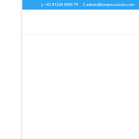
+62 81234 5959 79
admin@karpetcustom.com