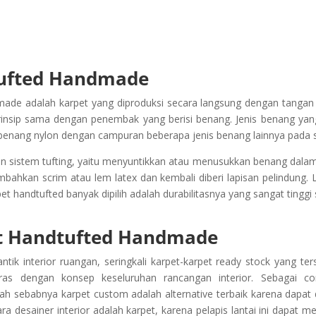
Chat

081234 5959 79
tufted Handmade
ade adalah karpet yang diproduksi secara langsung dengan tangan 
prinsip sama dengan penembak yang berisi benang. Jenis benang ya
ga benang nylon dengan campuran beberapa jenis benang lainnya pada sa
 sistem tufting, yaitu menyuntikkan atau menusukkan benang dalam 
bahkan scrim atau lem latex dan kembali diberi lapisan pelindung. L
et handtufted banyak dipilih adalah durabilitasnya yang sangat tingg
et Handtufted Handmade
ik interior ruangan, seringkali karpet-karpet ready stock yang ter
tras dengan konsep keseluruhan rancangan interior. Sebagai co
lah sebabnya karpet custom adalah alternative terbaik karena dapat 
a desainer interior adalah karpet, karena pelapis lantai ini dapat