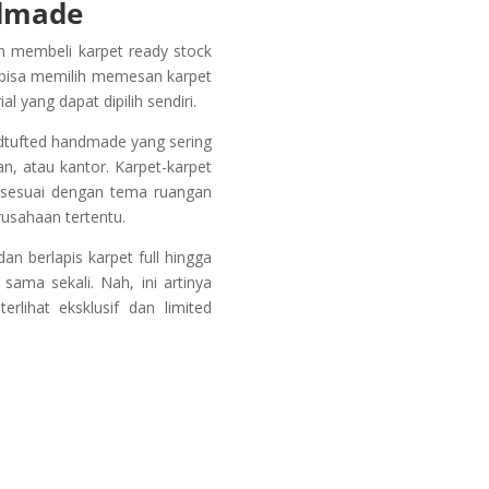
ndmade
n membeli karpet ready stock
a bisa memilih memesan karpet
 yang dapat dipilih sendiri.
tufted handmade yang sering
an, atau kantor. Karpet-karpet
t sesuai dengan tema ruangan
usahaan tertentu.
an berlapis karpet full hingga
ama sekali. Nah, ini artinya
rlihat eksklusif dan limited