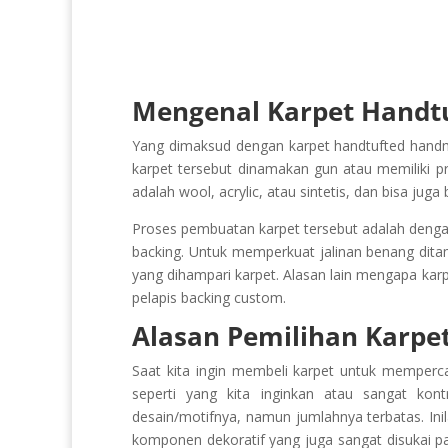
Call - Message

+62 81234 5959 79
Mengenal Karpet Hand
Yang dimaksud dengan karpet handtufted handm
karpet tersebut dinamakan gun atau memiliki 
adalah wool, acrylic, atau sintetis, dan bisa ju
Proses pembuatan karpet tersebut adalah dengan
backing. Untuk memperkuat jalinan benang ditam
yang dihampari karpet. Alasan lain mengapa karp
pelapis backing custom.
Alasan Pemilihan Karp
Saat kita ingin membeli karpet untuk mempercant
seperti yang kita inginkan atau sangat kon
desain/motifnya, namun jumlahnya terbatas. Ini
komponen dekoratif yang juga sangat disukai par