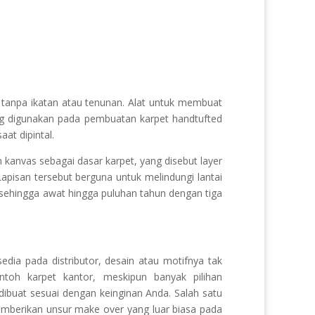
e-Mail

admin@karpetcustom.com.
tanpa ikatan atau tenunan. Alat untuk membuat
ng digunakan pada pembuatan karpet handtufted
at dipintal.
kanvas sebagai dasar karpet, yang disebut layer
apisan tersebut berguna untuk melindungi lantai
i sehingga awat hingga puluhan tahun dengan tiga
sedia pada distributor, desain atau motifnya tak
ntoh karpet kantor, meskipun banyak pilihan
dibuat sesuai dengan keinginan Anda. Salah satu
 memberikan unsur make over yang luar biasa pada