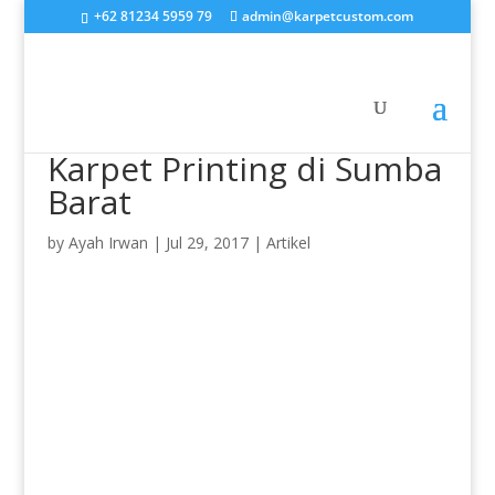
+62 81234 5959 79
admin@karpetcustom.com
Karpet Printing di Sumba
Barat
by
Ayah Irwan
|
Jul 29, 2017
|
Artikel