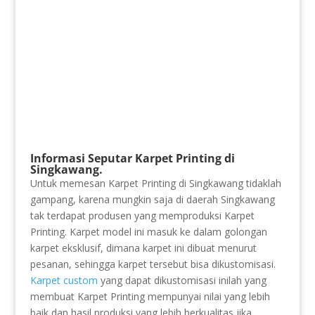
Informasi Seputar Karpet Printing di
Singkawang.
Untuk memesan Karpet Printing di Singkawang tidaklah
gampang, karena mungkin saja di daerah Singkawang
tak terdapat produsen yang memproduksi Karpet
Printing. Karpet model ini masuk ke dalam golongan
karpet eksklusif, dimana karpet ini dibuat menurut
pesanan, sehingga karpet tersebut bisa dikustomisasi.
Karpet custom
yang dapat dikustomisasi inilah yang
membuat Karpet Printing mempunyai nilai yang lebih
baik dan hasil produksi yang lebih berkualitas jika