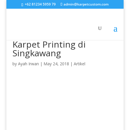
+62 81234 5959 79
admin@karpetcustom.com
Karpet Printing di
Singkawang
by
Ayah Irwan
|
May 24, 2018
|
Artikel