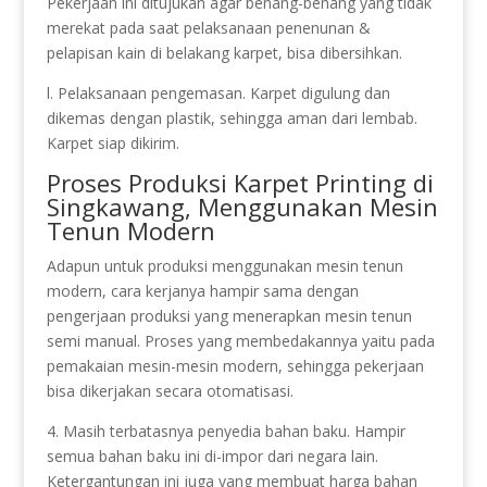
Pekerjaan ini ditujukan agar benang-benang yang tidak
merekat pada saat pelaksanaan penenunan &
pelapisan kain di belakang karpet, bisa dibersihkan.
l. Pelaksanaan pengemasan. Karpet digulung dan
dikemas dengan plastik, sehingga aman dari lembab.
Karpet siap dikirim.
Proses Produksi Karpet Printing di
Singkawang, Menggunakan Mesin
Tenun Modern
Adapun untuk produksi menggunakan mesin tenun
modern, cara kerjanya hampir sama dengan
pengerjaan produksi yang menerapkan mesin tenun
semi manual. Proses yang membedakannya yaitu pada
pemakaian mesin-mesin modern, sehingga pekerjaan
bisa dikerjakan secara otomatisasi.
4. Masih terbatasnya penyedia bahan baku. Hampir
semua bahan baku ini di-impor dari negara lain.
Ketergantungan ini juga yang membuat harga bahan