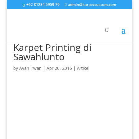
+62 81234 5959 79
admin@karpetcustom.com
Karpet Printing di
Sawahlunto
by
Ayah Irwan
|
Apr 20, 2016
|
Artikel