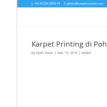
+62 81234 5959 79
admin@karpetcustom.com
Karpet Printing di Po
by
Ayah Irwan
|
Mar 14, 2016
|
Artikel