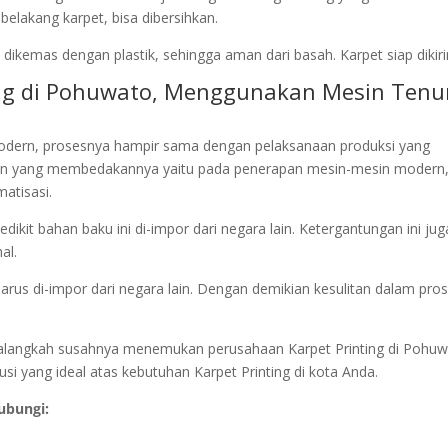
belakang karpet, bisa dibersihkan.
dikemas dengan plastik, sehingga aman dari basah. Karpet siap dikir
ting di Pohuwato, Menggunakan Mesin Tenu
dern, prosesnya hampir sama dengan pelaksanaan produksi yang
an yang membedakannya yaitu pada penerapan mesin-mesin modern
atisasi.
dikit bahan baku ini di-impor dari negara lain. Ketergantungan ini jug
al.
harus di-impor dari negara lain. Dengan demikian kesulitan dalam pro
an alangkah susahnya menemukan perusahaan Karpet Printing di Pohuw
i yang ideal atas kebutuhan Karpet Printing di kota Anda.
ubungi: