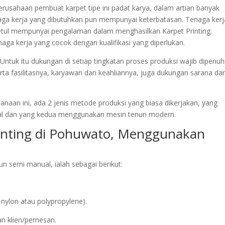
 perusahaan pembuat karpet tipe ini padat karya, dalam artian banyak
ga kerja yang dibutuhkan pun mempunyai keterbatasan. Tenaga kerj
betul mempunyai pengalaman dalam menghasilkan Karpet Printing.
aga kerja yang cocok dengan kualifikasi yang diperlukan.
ntuk itu dukungan di setiap tingkatan proses produksi wajib dipenuhi
rta fasilitasnya, karyawan dan keahliannya, juga dukungan sarana da
naan ini, ada 2 jenis metode produksi yang biasa dikerjakan, yang
l dan yang kedua menggunakan mesin tenun modern.
rinting di Pohuwato, Menggunakan
 semi manual, ialah sebagai berikut:
nylon atau polypropylene).
an klien/pemesan.