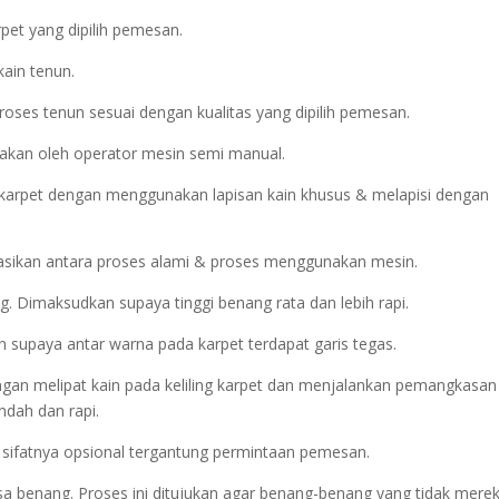
pet yang dipilih pemesan.
kain tenun.
oses tenun sesuai dengan kualitas yang dipilih pemesan.
nakan oleh operator mesin semi manual.
 karpet dengan menggunakan lapisan kain khusus & melapisi dengan
asikan antara proses alami & proses menggunakan mesin.
 Dimaksudkan supaya tinggi benang rata dan lebih rapi.
an supaya antar warna pada karpet terdapat garis tegas.
dengan melipat kain pada keliling karpet dan menjalankan pemangkasan
ndah dan rapi.
ni sifatnya opsional tergantung permintaan pemesan.
isa benang. Proses ini ditujukan agar benang-benang yang tidak mere