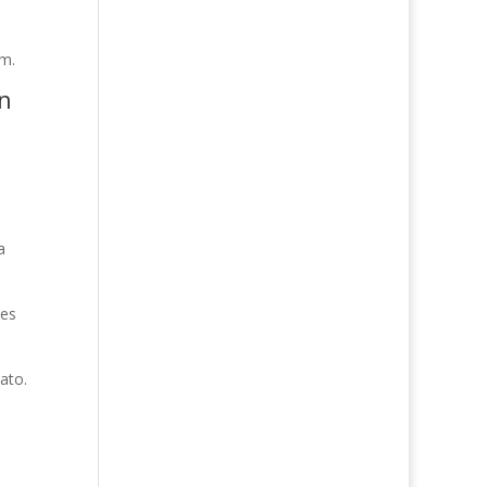
im.
n
,
a
ses
ato.