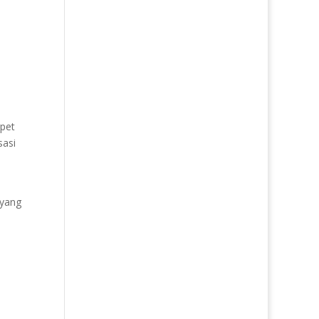
rpet
sasi
 yang