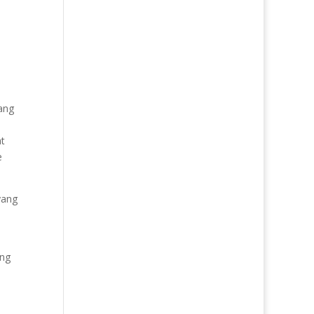
yang
at
e
yang
ang