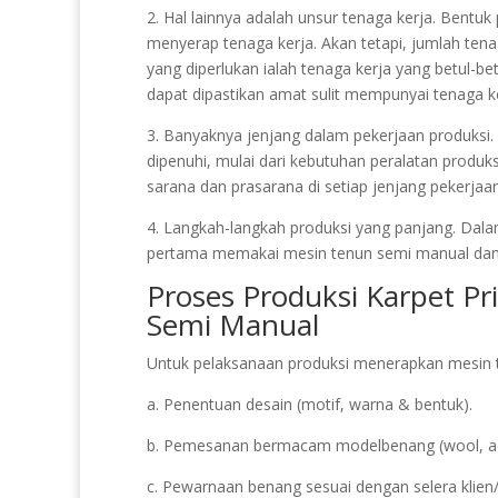
2. Hal lainnya adalah unsur tenaga kerja. Bentu
menyerap tenaga kerja. Akan tetapi, jumlah ten
yang diperlukan ialah tenaga kerja yang betul-b
dapat dipastikan amat sulit mempunyai tenaga ker
3. Banyaknya jenjang dalam pekerjaan produksi. 
dipenuhi, mulai dari kebutuhan peralatan produks
sarana dan prasarana di setiap jenjang pekerjaan
4. Langkah-langkah produksi yang panjang. Dalam
pertama memakai mesin tenun semi manual dan
Proses Produksi Karpet Pr
Semi Manual
Untuk pelaksanaan produksi menerapkan mesin te
a. Penentuan desain (motif, warna & bentuk).
b. Pemesanan bermacam modelbenang (wool, acry
c. Pewarnaan benang sesuai dengan selera klien