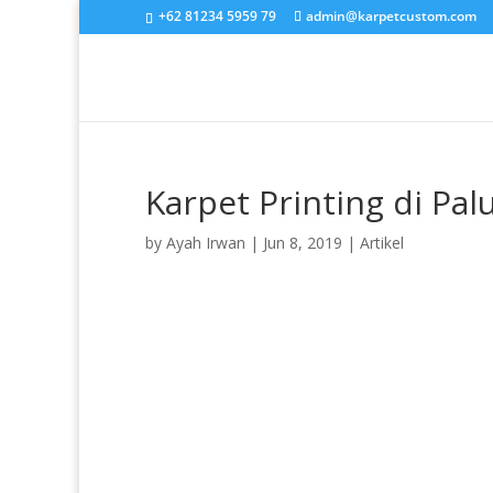
+62 81234 5959 79
admin@karpetcustom.com
Karpet Printing di Pal
by
Ayah Irwan
|
Jun 8, 2019
|
Artikel