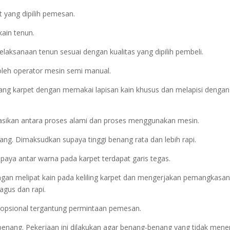
 yang dipilih pemesan.
kain tenun.
laksanaan tenun sesuai dengan kualitas yang dipilih pembeli.
oleh operator mesin semi manual.
ng karpet dengan memakai lapisan kain khusus dan melapisi dengan
asikan antara proses alami dan proses menggunakan mesin.
g. Dimaksudkan supaya tinggi benang rata dan lebih rapi.
upaya antar warna pada karpet terdapat garis tegas.
 dengan melipat kain pada keliling karpet dan mengerjakan pemangkasan
agus dan rapi.
ya opsional tergantung permintaan pemesan.
a benang. Pekerjaan ini dilakukan agar benang-benang yang tidak men