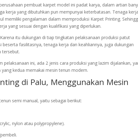
k perusahaan pembuat karpet model ini padat karya, dalam artian ban
aga kerja yang dibutuhkan pun mempunyai keterbatasan. Tenaga kerj
etul memiliki pengalaman dalam memproduksi Karpet Printing. Sehing
ja yang sesuai dengan kualifikasi yang diperlukan.
Karena itu dukungan di tiap tingkatan pelaksanaan produksi patut
i beserta fasilitasnya, tenaga kerja dan keahliannya, juga dukungan
 tersebut.
 pelaksanaan ini, ada 2 jenis cara produksi yang lazim dijalankan, y
 yang kedua memakai mesin tenun modern.
inting di Palu, Menggunakan Mesin
nun semi manual, yaitu sebagai berikut:
lic, nylon atau polypropylene).
/pembeli.