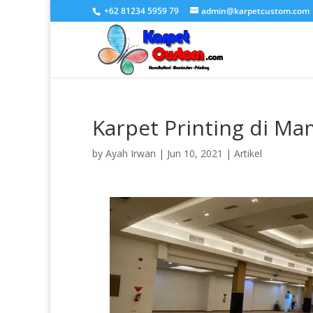
+62 81234 5959 79
admin@karpetcustom.com
Karpet Printing di Ma
by
Ayah Irwan
|
Jun 10, 2021
|
Artikel