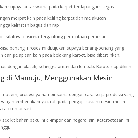
nkan supaya antar warna pada karpet terdapat garis tegas.
dengan melipat kain pada keliling karpet dan melakukan
gga kelihatan bagus dan rapi.
 ini sifatnya opsional tergantung permintaan pemesan.
-sisa benang. Proses ini ditujukan supaya benang-benang yang
 dan pelapisan kain pada belakang karpet, bisa dibersihkan.
as dengan plastik, sehingga aman dari lembab. Karpet siap dikirim.
ting di Mamuju, Menggunakan Mesin
 modern, prosesnya hampir sama dengan cara kerja produksi yang
 yang membedakannya ialah pada pengaplikasian mesin-mesin
ara otomatisasi.
edikit bahan baku ini di-impor dari negara lain. Keterbatasan ini
nggi.