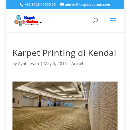
+62 81234 5959 79
admin@karpetcustom.com
Karpet Printing di Kendal
by
Ayah Irwan
|
May 5, 2016
|
Artikel