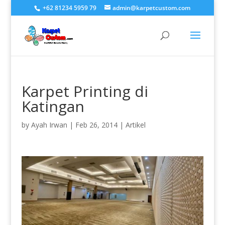
+62 81234 5959 79
admin@karpetcustom.com
Karpet Printing di
Katingan
by
Ayah Irwan
|
Feb 26, 2014
|
Artikel