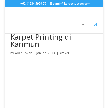
+62 81234 5959 79
admin@karpetcustom.com
Karpet Printing di
Karimun
by
Ayah Irwan
|
Jan 27, 2014
|
Artikel