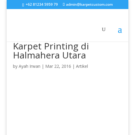
+62 81234 5959 79
admin@karpetcustom.com
Karpet Printing di
Halmahera Utara
by
Ayah Irwan
|
Mar 22, 2016
|
Artikel