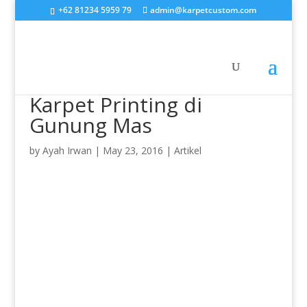
+62 81234 5959 79
admin@karpetcustom.com
Karpet Printing di
Gunung Mas
by
Ayah Irwan
|
May 23, 2016
|
Artikel