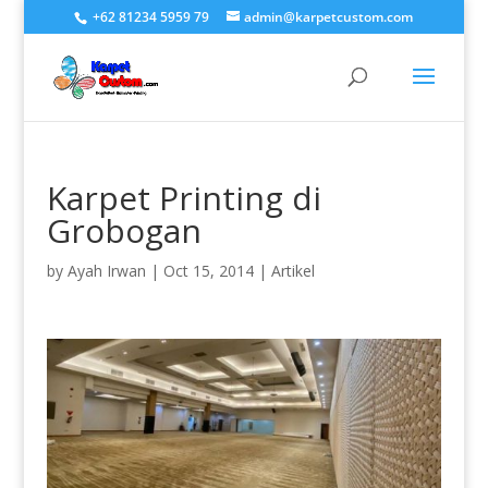
+62 81234 5959 79
admin@karpetcustom.com
Karpet Printing di
Grobogan
by
Ayah Irwan
|
Oct 15, 2014
|
Artikel