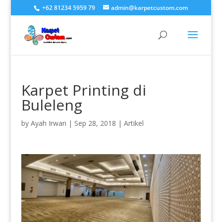
+62 81234 5959 79
admin@karpetcustom.com
Karpet Printing di
Buleleng
by
Ayah Irwan
|
Sep 28, 2018
|
Artikel