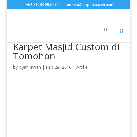
+62 81234 5959 79
admin@karpetcustom.com
Karpet Masjid Custom di
Tomohon
by
Ayah Irwan
|
Feb 28, 2016
|
Artikel