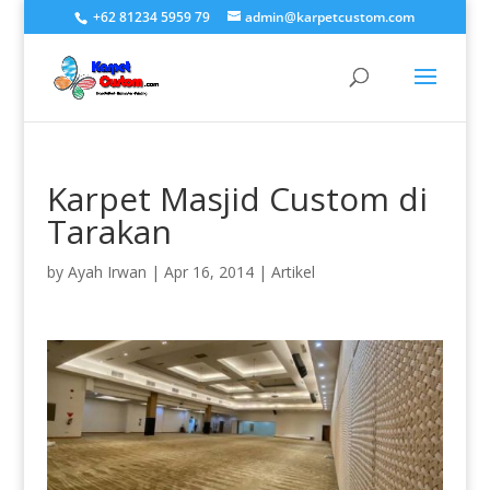
+62 81234 5959 79
admin@karpetcustom.com
Karpet Masjid Custom di
Tarakan
by
Ayah Irwan
|
Apr 16, 2014
|
Artikel