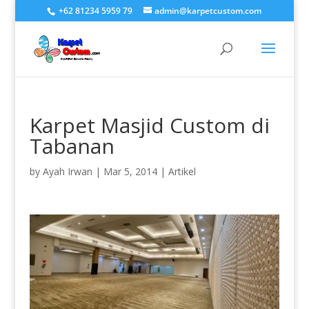
+62 81234 5959 79
admin@karpetcustom.com
Karpet Masjid Custom di
Tabanan
by
Ayah Irwan
|
Mar 5, 2014
|
Artikel