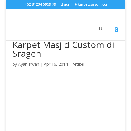
+62 81234 5959 79
admin@karpetcustom.com
Karpet Masjid Custom di
Sragen
by
Ayah Irwan
|
Apr 16, 2014
|
Artikel