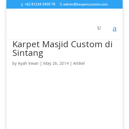
+62 81234 5959 79
admin@karpetcustom.com
Karpet Masjid Custom di
Sintang
by
Ayah Irwan
|
May 26, 2014
|
Artikel