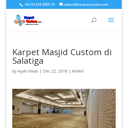
+62 81234 5959 79
admin@karpetcustom.com
Karpet Masjid Custom di
Salatiga
by
Ayah Irwan
|
Dec 22, 2018
|
Artikel