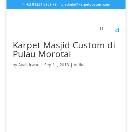
+62 81234 5959 79
admin@karpetcustom.com
Karpet Masjid Custom di
Pulau Morotai
by
Ayah Irwan
|
Sep 11, 2013
|
Artikel