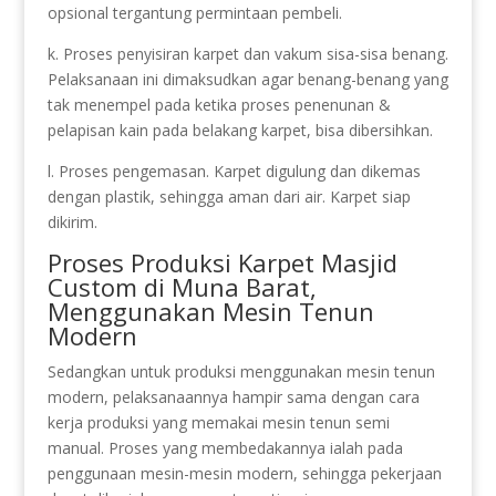
opsional tergantung permintaan pembeli.
k. Proses penyisiran karpet dan vakum sisa-sisa benang.
Pelaksanaan ini dimaksudkan agar benang-benang yang
tak menempel pada ketika proses penenunan &
pelapisan kain pada belakang karpet, bisa dibersihkan.
l. Proses pengemasan. Karpet digulung dan dikemas
dengan plastik, sehingga aman dari air. Karpet siap
dikirim.
Proses Produksi Karpet Masjid
Custom di Muna Barat,
Menggunakan Mesin Tenun
Modern
Sedangkan untuk produksi menggunakan mesin tenun
modern, pelaksanaannya hampir sama dengan cara
kerja produksi yang memakai mesin tenun semi
manual. Proses yang membedakannya ialah pada
penggunaan mesin-mesin modern, sehingga pekerjaan