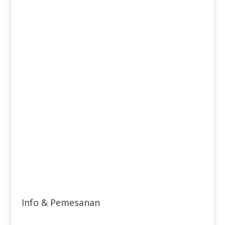
Info & Pemesanan