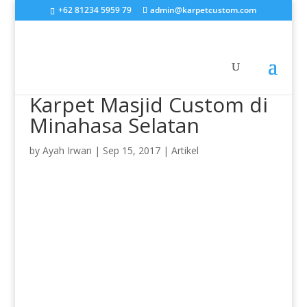
+62 81234 5959 79
admin@karpetcustom.com
Karpet Masjid Custom di
Minahasa Selatan
by
Ayah Irwan
|
Sep 15, 2017
|
Artikel