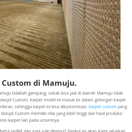
d Custom di Mamuju.
uju tidaklah gampang, sebab bisa jadi di daerah Mamuju tidak
asjid Custom. Karpet model ini masuk ke dalam golongan karpet
rderan, sehingga karpet ini bisa dikustomisasi.
Karpet custom
yang
asjid Custom memiliki nilai yang lebih tinggi dan hasil produksi
jenis karpet lain pada umumnya.
ul sedikit dan juga sulit ditemui? Berikut ini akan Kami jabarkan