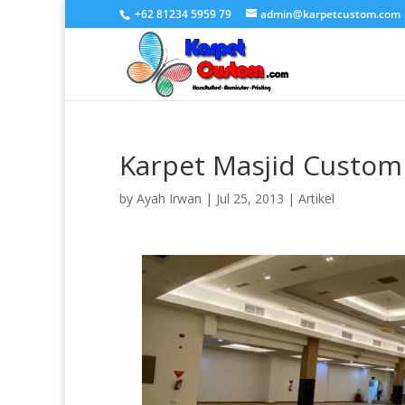
+62 81234 5959 79
admin@karpetcustom.com
Karpet Masjid Custom
by
Ayah Irwan
|
Jul 25, 2013
|
Artikel