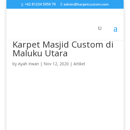
+62 81234 5959 79
admin@karpetcustom.com
Karpet Masjid Custom di
Maluku Utara
by
Ayah Irwan
|
Nov 12, 2020
|
Artikel