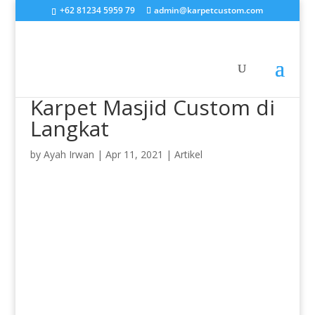
+62 81234 5959 79
admin@karpetcustom.com
Karpet Masjid Custom di
Langkat
by
Ayah Irwan
|
Apr 11, 2021
|
Artikel