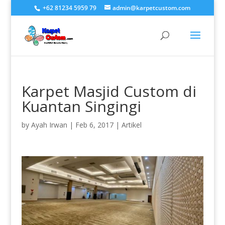
+62 81234 5959 79
admin@karpetcustom.com
Karpet Masjid Custom di
Kuantan Singingi
by
Ayah Irwan
|
Feb 6, 2017
|
Artikel