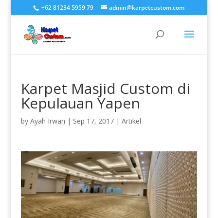
+62 81234 5959 79
admin@karpetcustom.com
Karpet Masjid Custom di
Kepulauan Yapen
by
Ayah Irwan
|
Sep 17, 2017
|
Artikel