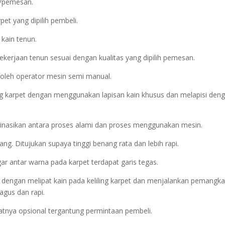
n/pemesan.
et yang dipilih pembeli.
 kain tenun.
kerjaan tenun sesuai dengan kualitas yang dipilih pemesan.
 oleh operator mesin semi manual.
g karpet dengan menggunakan lapisan kain khusus dan melapisi den
inasikan antara proses alami dan proses menggunakan mesin.
. Ditujukan supaya tinggi benang rata dan lebih rapi.
gar antar warna pada karpet terdapat garis tegas.
kan dengan melipat kain pada keliling karpet dan menjalankan pemangk
agus dan rapi.
ifatnya opsional tergantung permintaan pembeli.