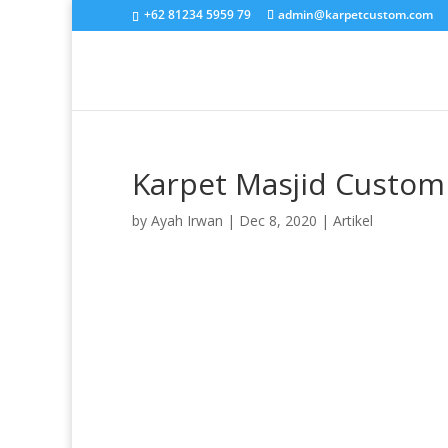
+62 81234 5959 79
admin@karpetcustom.com
Karpet Masjid Custom
by
Ayah Irwan
|
Dec 8, 2020
|
Artikel