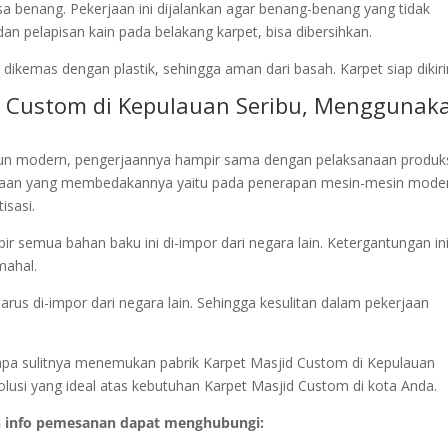
isa benang. Pekerjaan ini dijalankan agar benang-benang yang tidak
 pelapisan kain pada belakang karpet, bisa dibersihkan.
dikemas dengan plastik, sehingga aman dari basah. Karpet siap dikir
id Custom di Kepulauan Seribu, Menggunak
un modern, pengerjaannya hampir sama dengan pelaksanaan produk
jaan yang membedakannya yaitu pada penerapan mesin-mesin mode
isasi.
r semua bahan baku ini di-impor dari negara lain. Ketergantungan in
mahal.
arus di-impor dari negara lain. Sehingga kesulitan dalam pekerjaan
betapa sulitnya menemukan pabrik Karpet Masjid Custom di Kepulauan
solusi yang ideal atas kebutuhan Karpet Masjid Custom di kota Anda.
n info pemesanan dapat menghubungi: