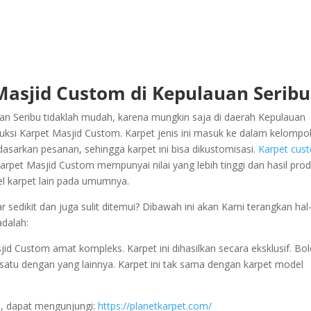
Masjid Custom di Kepulauan Seribu
an Seribu tidaklah mudah, karena mungkin saja di daerah Kepulauan
ksi Karpet Masjid Custom. Karpet jenis ini masuk ke dalam kelompo
rdasarkan pesanan, sehingga karpet ini bisa dikustomisasi.
Karpet cus
rpet Masjid Custom mempunyai nilai yang lebih tinggi dan hasil prod
el karpet lain pada umumnya.
sedikit dan juga sulit ditemui? Dibawah ini akan Kami terangkan hal
adalah:
d Custom amat kompleks. Karpet ini dihasilkan secara eksklusif. Bo
ra satu dengan yang lainnya. Karpet ini tak sama dengan karpet model
u, dapat mengunjungi:
https://planetkarpet.com/