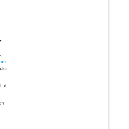
.
k
tom
uksi
-hal
leh