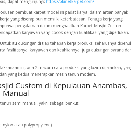
bas, dapat mengunjungi:
https://planetkarpet.com/
 produsen pembuat karpet model ini padat karya, dalam artian banyak
kerja yang diserap pun memiliki keterbatasan. Tenaga kerja yang
empunyai pengalaman dalam menghasilkan Karpet Masjid Custom.
ndapatkan karyawan yang cocok dengan kualifikasi yang diperlukan.
Untuk itu dukungan di tiap tahapan kerja produksi seharusnya dipenuh
rta fasilitasnya, karyawan dan keahliannya, juga dukungan sarana da
laksanaan ini, ada 2 macam cara produksi yang lazim dijalankan, yan
dan yang kedua menerapkan mesin tenun modern.
asjid Custom di Kepulauan Anambas,
 Manual
enun semi manual, yakni sebagai berikut:
 nylon atau polypropylene).