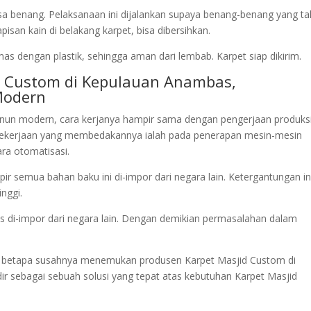
isa benang. Pelaksanaan ini dijalankan supaya benang-benang yang ta
san kain di belakang karpet, bisa dibersihkan.
as dengan plastik, sehingga aman dari lembab. Karpet siap dikirim.
id Custom di Kepulauan Anambas,
Modern
nun modern, cara kerjanya hampir sama dengan pengerjaan produks
ekerjaan yang membedakannya ialah pada penerapan mesin-mesin
ra otomatisasi.
r semua bahan baku ini di-impor dari negara lain. Ketergantungan in
nggi.
us di-impor dari negara lain. Dengan demikian permasalahan dalam
ami betapa susahnya menemukan produsen Karpet Masjid Custom di
 sebagai sebuah solusi yang tepat atas kebutuhan Karpet Masjid