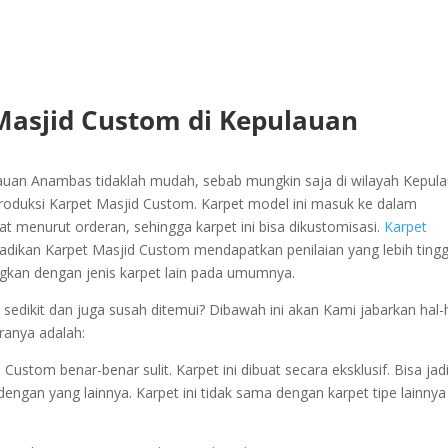
 Masjid Custom di Kepulauan
uan Anambas tidaklah mudah, sebab mungkin saja di wilayah Kepul
oduksi Karpet Masjid Custom. Karpet model ini masuk ke dalam
uat menurut orderan, sehingga karpet ini bisa dikustomisasi.
Karpet
jadikan Karpet Masjid Custom mendapatkan penilaian yang lebih tingg
ingkan dengan jenis karpet lain pada umumnya.
dikit dan juga susah ditemui? Dibawah ini akan Kami jabarkan hal-
ranya adalah:
stom benar-benar sulit. Karpet ini dibuat secara eksklusif. Bisa jad
u dengan yang lainnya. Karpet ini tidak sama dengan karpet tipe lainnya