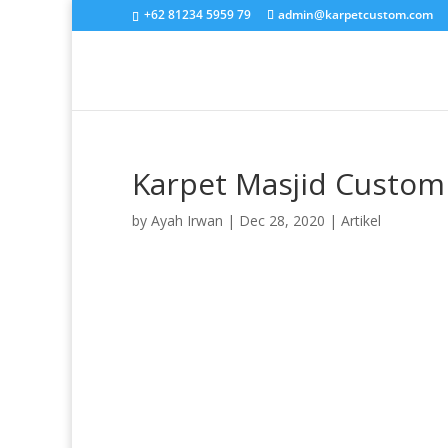
+62 81234 5959 79
admin@karpetcustom.com
Karpet Masjid Custom
by
Ayah Irwan
|
Dec 28, 2020
|
Artikel