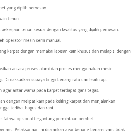
pet yang dipilih pemesan.
kain tenun.
 pekerjaan tenun sesuai dengan kwalitas yang dipilih pemesan.
leh operator mesin semi manual.
ng karpet dengan memakai lapisan kain khusus dan melapisi dengan
asikan antara proses alami dan proses menggunakan mesin.
 Dimaksudkan supaya tinggi benang rata dan lebih rapi.
n agar antar warna pada karpet terdapat garis tegas.
jakan dengan melipat kain pada keliling karpet dan menjalankan
gga terlihat bagus dan rapi.
i sifatnya opsional tergantung permintaan pembeli.
 benang. Pelaksanaan ini dijalankan agar benang-benang yang tidak