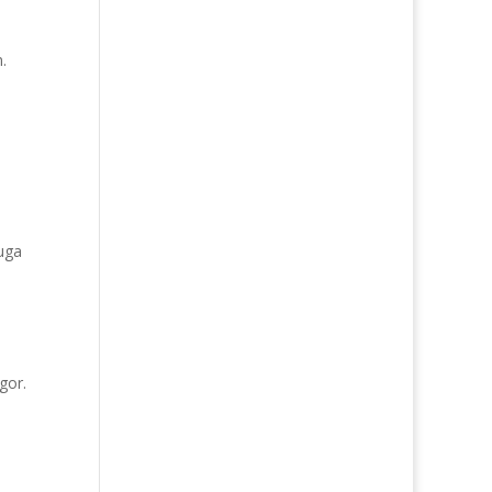
.
juga
gor.