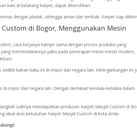
n kain di belakang karpet, dapat dibersihkan.
kemas dengan plastik, sehingga aman dari lembab. Karpet siap dikirim
id Custom di Bogor, Menggunakan Mesin
dern, cara kerjanya hampir sama dengan proses produksi yang
s yang membedakannya yakni pada penerapan mesin-mesin modern,
tisasi.
edikit bahan baku ini di-impor dari negara lain. Ketergantungan ini 
s di-impor dari negara lain. Dengan demikian kendala-kendala dalam
i alangkah sulitnya mendapatkan produsen Karpet Masjid Custom di Bo
ang ideal atas kebutuhan Karpet Masjid Custom di kota Anda.
ubungi: