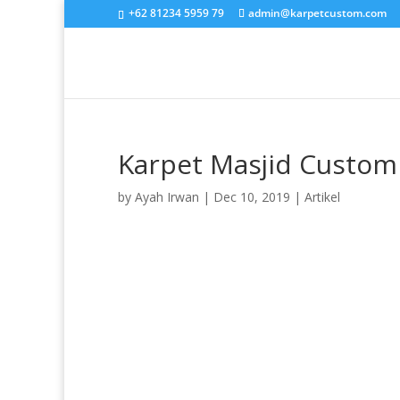
+62 81234 5959 79
admin@karpetcustom.com
Karpet Masjid Custom
by
Ayah Irwan
|
Dec 10, 2019
|
Artikel