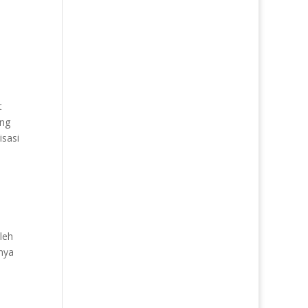
t
ang
isasi
leh
nnya