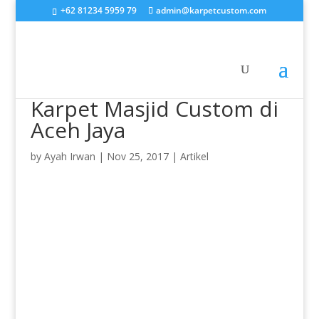
+62 81234 5959 79
admin@karpetcustom.com
Karpet Masjid Custom di
Aceh Jaya
by
Ayah Irwan
|
Nov 25, 2017
|
Artikel