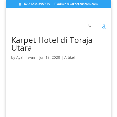
+62 81234 5959 79
admin@karpetcustom.com
Karpet Hotel di Toraja
Utara
by
Ayah Irwan
|
Jun 18, 2020
|
Artikel