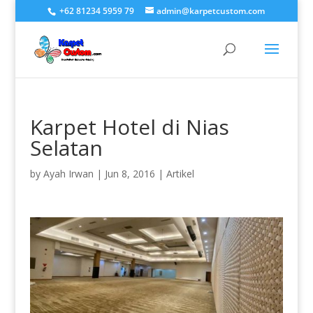
+62 81234 5959 79
admin@karpetcustom.com
Karpet Hotel di Nias
Selatan
by
Ayah Irwan
|
Jun 8, 2016
|
Artikel