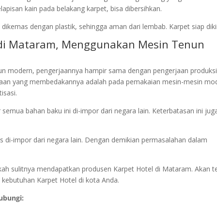
pisan kain pada belakang karpet, bisa dibersihkan.
dikemas dengan plastik, sehingga aman dari lembab. Karpet siap diki
l di Mataram, Menggunakan Mesin Tenun
un modern, pengerjaannya hampir sama dengan pengerjaan produksi
jaan yang membedakannya adalah pada pemakaian mesin-mesin mod
isasi.
semua bahan baku ini di-impor dari negara lain. Keterbatasan ini jug
us di-impor dari negara lain. Dengan demikian permasalahan dalam
angkah sulitnya mendapatkan produsen Karpet Hotel di Mataram. Akan te
s kebutuhan Karpet Hotel di kota Anda.
ubungi: