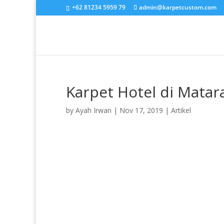
+62 81234 5959 79
admin@karpetcustom.com
Karpet Hotel di Mata
by
Ayah Irwan
|
Nov 17, 2019
|
Artikel