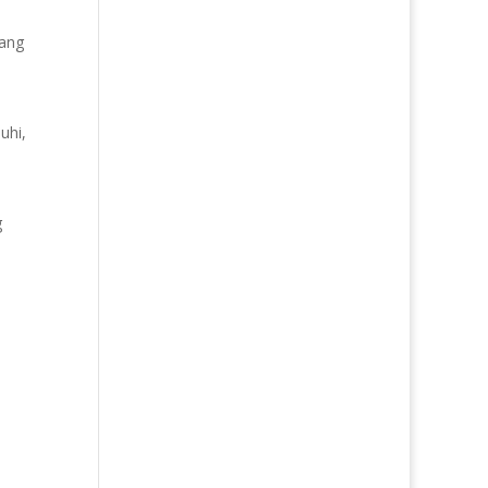
yang
uhi,
g