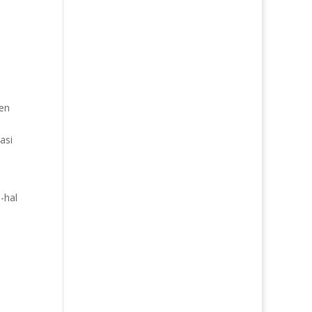
sen
asi
-hal