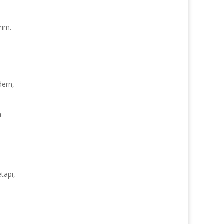
rim.
ern,
a
tapi,