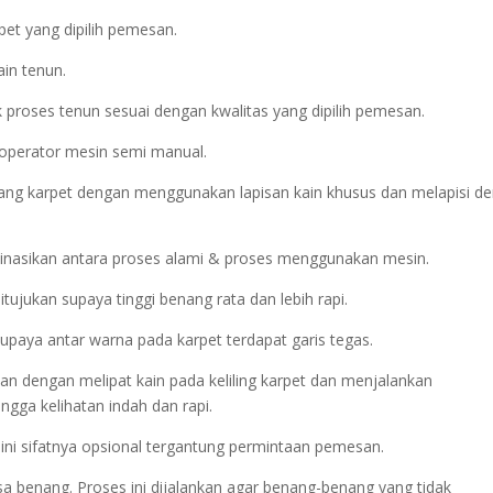
pet yang dipilih pemesan.
ain tenun.
 proses tenun sesuai dengan kwalitas yang dipilih pemesan.
 operator mesin semi manual.
ang karpet dengan menggunakan lapisan kain khusus dan melapisi d
inasikan antara proses alami & proses menggunakan mesin.
ujukan supaya tinggi benang rata dan lebih rapi.
supaya antar warna pada karpet terdapat garis tegas.
nkan dengan melipat kain pada keliling karpet dan menjalankan
gga kelihatan indah dan rapi.
 ini sifatnya opsional tergantung permintaan pemesan.
isa benang. Proses ini dijalankan agar benang-benang yang tidak