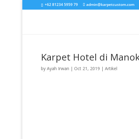
+62 81234 5959 79
admin@karpetcustom.com
Karpet Hotel di Manok
by
Ayah Irwan
|
Oct 21, 2019
|
Artikel