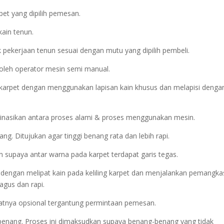
pet yang dipilih pemesan.
kain tenun.
 pekerjaan tenun sesuai dengan mutu yang dipilih pembeli.
 oleh operator mesin semi manual.
 karpet dengan menggunakan lapisan kain khusus dan melapisi denga
inasikan antara proses alami & proses menggunakan mesin.
. Ditujukan agar tinggi benang rata dan lebih rapi.
an supaya antar warna pada karpet terdapat garis tegas.
kan dengan melipat kain pada keliling karpet dan menjalankan pemangk
agus dan rapi.
sifatnya opsional tergantung permintaan pemesan.
a benang. Proses ini dimaksudkan supaya benang-benang yang tidak