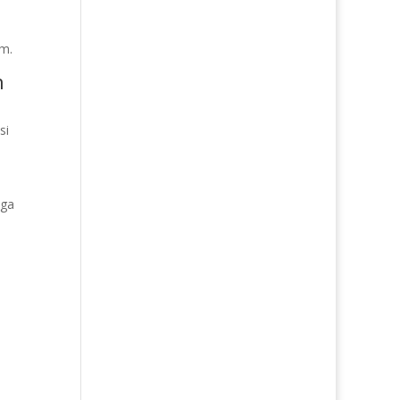
im.
n
si
uga