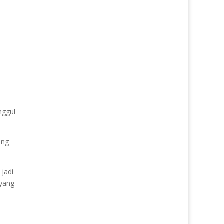
nggul
ang
 jadi
 yang