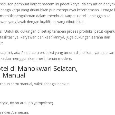
k produsen pembuat karpet macam ini padat karya, dalam artian banya
 tenaga kerja yang dibutuhkan pun mempunyai keterbatasan. Tenaga 
l memiliki pengalaman dalam membuat Karpet Hotel. Sehingga bisa
awan yang layak dengan kualifikasi yang dibutuhkan.
. Untuk itu dukungan di setiap tahapan proses produksi patut dipenu
 fasilitasnya, karyawan dan keahliannya, juga dukungan sarana dan
ut.
naan ini, ada 2 tipe cara produksi yang umum dijalankan, yang perta
g kedua menggunakan mesin tenun modern.
tel di Manokwari Selatan,
 Manual
enun semi manual, yakni sebagai berikut:
lic, nylon atau polypropylene).
an klien/pemesan.