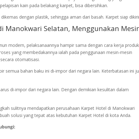
lapisan kain pada belakang karpet, bisa dibersihkan.
dikemas dengan plastik, sehingga aman dari basah. Karpet siap dikir
l di Manokwari Selatan, Menggunakan Mesi
nun modern, pelaksanaannya hampir sama dengan cara kerja produk
roses yang membedakannya ialah pada penggunaan mesin-mesin
secara otomatisasi.
r semua bahan baku ini di-impor dari negara lain. Keterbatasan ini j
harus di-impor dari negara lain. Dengan demikian kesulitan dalam
alangkah sulitnya mendapatkan perusahaan Karpet Hotel di Manokwari
uah solusi yang tepat atas kebutuhan Karpet Hotel di kota Anda.
ubungi: