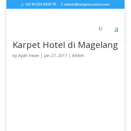
+62 81234 5959 79
admin@karpetcustom.com
Karpet Hotel di Magelang
by
Ayah Irwan
|
Jan 27, 2017
|
Artikel