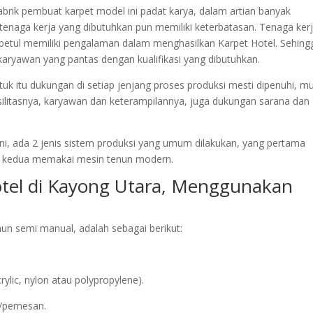
pabrik pembuat karpet model ini padat karya, dalam artian banyak
tenaga kerja yang dibutuhkan pun memiliki keterbatasan. Tenaga ker
-betul memiliki pengalaman dalam menghasilkan Karpet Hotel. Sehing
aryawan yang pantas dengan kualifikasi yang dibutuhkan.
uk itu dukungan di setiap jenjang proses produksi mesti dipenuhi, mu
silitasnya, karyawan dan keterampilannya, juga dukungan sarana dan
ni, ada 2 jenis sistem produksi yang umum dilakukan, yang pertama
 kedua memakai mesin tenun modern.
otel di Kayong Utara, Menggunakan
n semi manual, adalah sebagai berikut:
.
ic, nylon atau polypropylene).
n/pemesan.