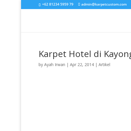
+62 81234 5959 79
admin@karpetcustom.com
Karpet Hotel di Kayon
by
Ayah Irwan
|
Apr 22, 2014
|
Artikel