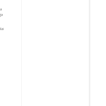
ja
ga
lai