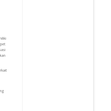
liki
rpet
sasi
rkan
rkait
ang