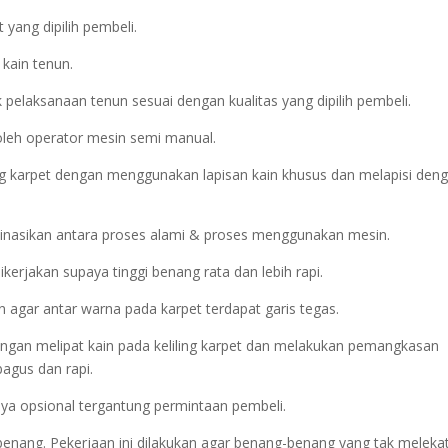
yang dipilih pembeli.
 kain tenun.
pelaksanaan tenun sesuai dengan kualitas yang dipilih pembeli.
oleh operator mesin semi manual.
g karpet dengan menggunakan lapisan kain khusus dan melapisi den
inasikan antara proses alami & proses menggunakan mesin.
erjakan supaya tinggi benang rata dan lebih rapi.
n agar antar warna pada karpet terdapat garis tegas.
 dengan melipat kain pada keliling karpet dan melakukan pemangkasan
agus dan rapi.
atnya opsional tergantung permintaan pembeli.
 benang. Pekerjaan ini dilakukan agar benang-benang yang tak meleka