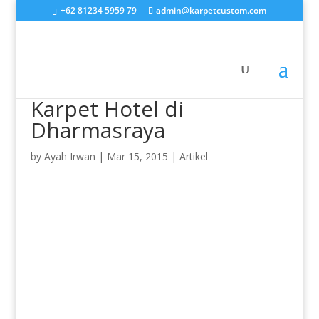
+62 81234 5959 79
admin@karpetcustom.com
Karpet Hotel di
Dharmasraya
by
Ayah Irwan
|
Mar 15, 2015
|
Artikel