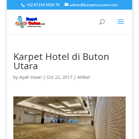
+62 81234 5959 79
admin@karpetcustom.com
Karpet Hotel di Buton
Utara
by
Ayah Irwan
|
Oct 22, 2017
|
Artikel