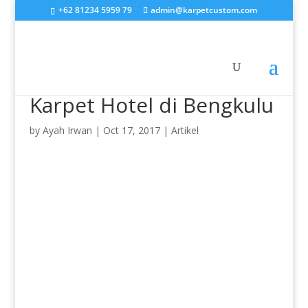
+62 81234 5959 79
admin@karpetcustom.com
Karpet Hotel di Bengkulu
by
Ayah Irwan
|
Oct 17, 2017
|
Artikel