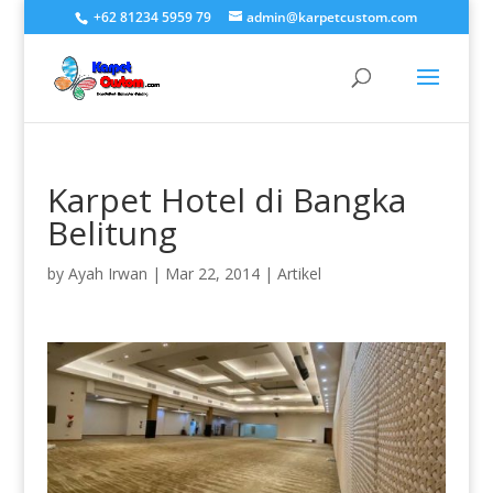
+62 81234 5959 79
admin@karpetcustom.com
Karpet Hotel di Bangka
Belitung
by
Ayah Irwan
|
Mar 22, 2014
|
Artikel