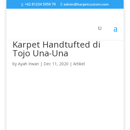
+62 81234 5959 79
admin@karpetcustom.com
Karpet Handtufted di
Tojo Una-Una
by
Ayah Irwan
|
Dec 11, 2020
|
Artikel