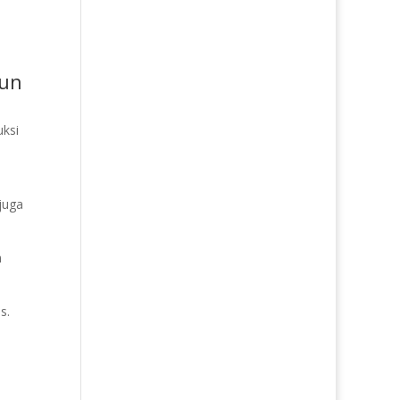
nun
ksi
juga
m
s.