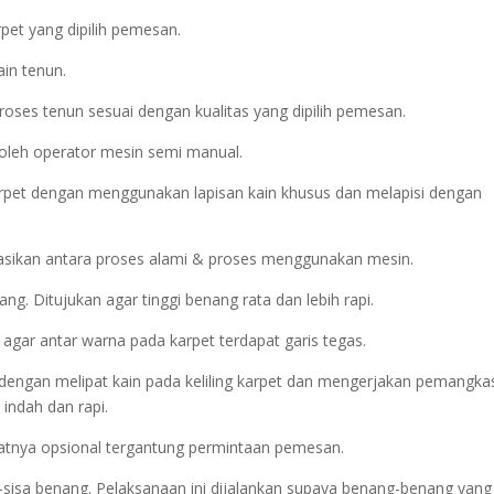
pet yang dipilih pemesan.
ain tenun.
oses tenun sesuai dengan kualitas yang dipilih pemesan.
 oleh operator mesin semi manual.
arpet dengan menggunakan lapisan kain khusus dan melapisi dengan
asikan antara proses alami & proses menggunakan mesin.
. Ditujukan agar tinggi benang rata dan lebih rapi.
 agar antar warna pada karpet terdapat garis tegas.
kan dengan melipat kain pada keliling karpet dan mengerjakan pemangk
indah dan rapi.
sifatnya opsional tergantung permintaan pemesan.
a-sisa benang. Pelaksanaan ini dijalankan supaya benang-benang yang