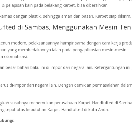
& pelapisan kain pada belakang karpet, bisa dibersihkan.
kemas dengan plastik, sehingga aman dari basah. Karpet siap dikirim.
tufted di Sambas, Menggunakan Mesin Te
enun modern, pelaksanaannya hampir sama dengan cara kerja produ
aan yang membedakannya ialah pada pengaplikasian mesin-mesin
a otomatisasi.
 besar bahan baku ini di-impor dari negara lain. Ketergantungan ini 
harus di-impor dari negara lain. Dengan demikian permasalahan dala
 alangkah susahnya menemukan perusahaan Karpet Handtufted di Samba
ang tepat atas kebutuhan Karpet Handtufted di kota Anda.
ubungi: