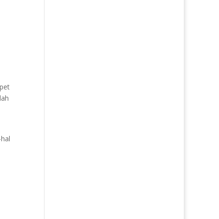
rpet
lah
-hal