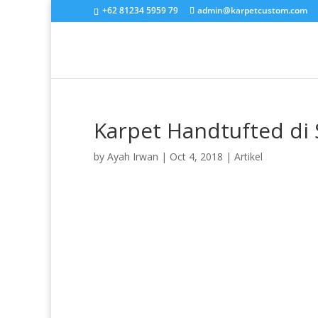
+62 81234 5959 79
admin@karpetcustom.com
Karpet Handtufted di
by
Ayah Irwan
|
Oct 4, 2018
|
Artikel