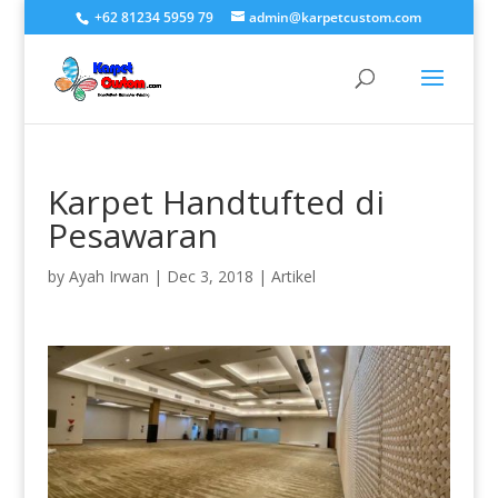
+62 81234 5959 79
admin@karpetcustom.com
Karpet Handtufted di
Pesawaran
by
Ayah Irwan
|
Dec 3, 2018
|
Artikel