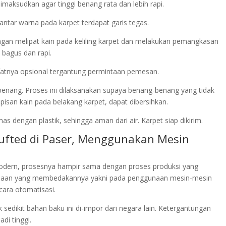
maksudkan agar tinggi benang rata dan lebih rapi.
 antar warna pada karpet terdapat garis tegas.
dengan melipat kain pada keliling karpet dan melakukan pemangkasan
 bagus dan rapi.
sifatnya opsional tergantung permintaan pemesan.
 benang. Proses ini dilaksanakan supaya benang-benang yang tidak
san kain pada belakang karpet, dapat dibersihkan.
s dengan plastik, sehingga aman dari air. Karpet siap dikirim.
tufted di Paser, Menggunakan Mesin
dern, prosesnya hampir sama dengan proses produksi yang
anaan yang membedakannya yakni pada penggunaan mesin-mesin
cara otomatisasi.
sedikit bahan baku ini di-impor dari negara lain. Ketergantungan
di tinggi.