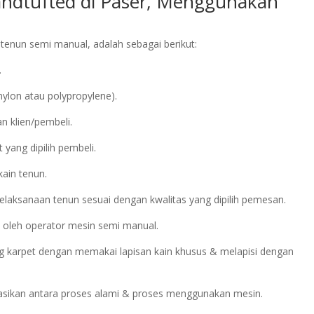
andtufted di Paser, Menggunakan
enun semi manual, adalah sebagai berikut:
.
nylon atau polypropylene).
n klien/pembeli.
yang dipilih pembeli.
kain tenun.
elaksanaan tenun sesuai dengan kwalitas yang dipilih pemesan.
 oleh operator mesin semi manual.
 karpet dengan memakai lapisan kain khusus & melapisi dengan
asikan antara proses alami & proses menggunakan mesin.