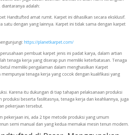
 diantaranya adalah:
 Handtufted amat rumit. Karpet ini dihasilkan secara eksklusif.
tara satu dengan yang lainnya. Karpet ini tidak sama dengan karpet
mengunjungi:
https://planetkarpet.com/
k perusahaan pembuat karpet jenis ini padat karya, dalam artian
h tenaga kerja yang diserap pun memiliki keterbatasan. Tenaga
l-betul memiliki pengalaman dalam menghasilkan Karpet
h mempunyai tenaga kerja yang cocok dengan kualifikasi yang
ksi. Karena itu dukungan di tiap tahapan pelaksanaan produksi
 produksi beserta fasilitasnya, tenaga kerja dan keahliannya, juga
an pekerjaan tersebut.
m pekerjaan ini, ada 2 tipe metode produksi yang umum
tenun semi manual dan yang kedua memakai mesin tenun modern.