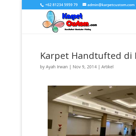
+62 81234 5959 79
admin@karpetcustom.com
Karpet Handtufted di 
by
Ayah Irwan
|
Nov 9, 2014
|
Artikel