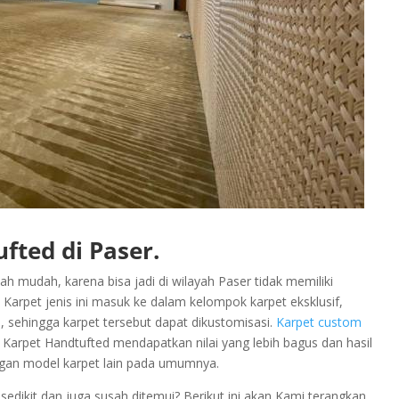
fted di Paser.
h mudah, karena bisa jadi di wilayah Paser tidak memiliki
arpet jenis ini masuk ke dalam kelompok karpet eksklusif,
n, sehingga karpet tersebut dapat dikustomisasi.
Karpet custom
 Karpet Handtufted mendapatkan nilai yang lebih bagus dan hasil
engan model karpet lain pada umumnya.
dikit dan juga susah ditemui? Berikut ini akan Kami terangkan