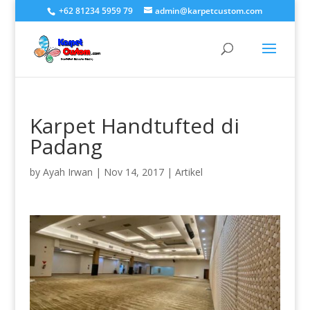
+62 81234 5959 79
admin@karpetcustom.com
Karpet Handtufted di
Padang
by
Ayah Irwan
|
Nov 14, 2017
|
Artikel