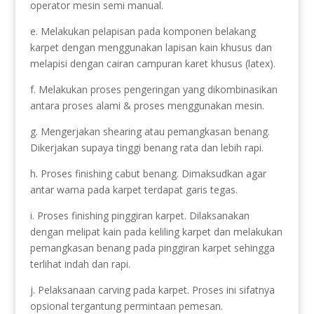
operator mesin semi manual.
e. Melakukan pelapisan pada komponen belakang
karpet dengan menggunakan lapisan kain khusus dan
melapisi dengan cairan campuran karet khusus (latex).
f. Melakukan proses pengeringan yang dikombinasikan
antara proses alami & proses menggunakan mesin.
g. Mengerjakan shearing atau pemangkasan benang.
Dikerjakan supaya tinggi benang rata dan lebih rapi.
h. Proses finishing cabut benang. Dimaksudkan agar
antar warna pada karpet terdapat garis tegas.
i. Proses finishing pinggiran karpet. Dilaksanakan
dengan melipat kain pada keliling karpet dan melakukan
pemangkasan benang pada pinggiran karpet sehingga
terlihat indah dan rapi.
j. Pelaksanaan carving pada karpet. Proses ini sifatnya
opsional tergantung permintaan pemesan.