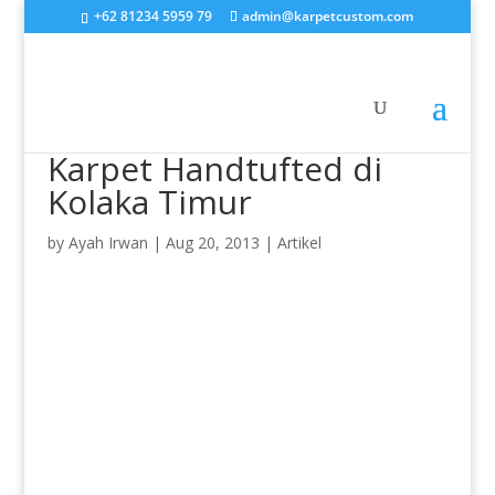
+62 81234 5959 79
admin@karpetcustom.com
Karpet Handtufted di
Kolaka Timur
by
Ayah Irwan
|
Aug 20, 2013
|
Artikel